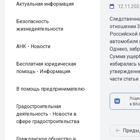
Актуальная информация
12.11.202
Следственны
Безопасность
отношении 3
жизнедеятельности
Российской 
автомобиля 
АНК - Новости
Однако, заб
Сумма ущерб
Бесплатная юридическая
избиралась 
помощь - Информация
утвержденны
части стать
В помощь предпринимателю
Поде
в ВКо
Градостроительная
деятельность - Новости в
сфере градостроительства
Преды
Гражданское общество и