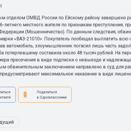
4
м отделом ОМВД России по Ейскому району завершено ра
6-летнего местного жителя по признакам преступления, пр
Федерации (Мошенничество). По данным следствия, обвин
марки «ВАЗ-21010». Покупатель пообещал выплатить всю с
рав автомобиль, злоумышленник погасил лишь часть задолж
а потерпевшему составила около 48 тысяч рублей. На пе
мера пресечения в виде подписки о невыезде и надлежаще
м обвинительным заключением направлено в суд для рас
и предусматривают максимальное наказание в виде лишения
литься
Поделиться
нтакте
в Одноклассники
дущий