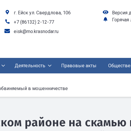
г. Ейск ул. Свердлова, 106
Версия 
Горячая
+7 (86132) 2-12-77
eisk@mo.krasnodar.ru
Деятельность
Правовые акты
Обществе
 обвиняемый в мошенничестве
ском районе на скамью