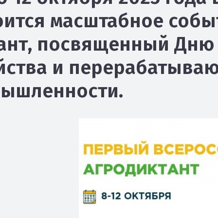
оится масштабное собы
ант, посвященный Дню 
йства и перерабатыва
ышленности.