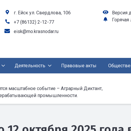
г. Ейск ул. Свердлова, 106
Версия 
Горячая
+7 (86132) 2-12-77
eisk@mo.krasnodar.ru
Деятельность
Правовые акты
Обществе
оится масштабное событие – Аграрный Диктант,
ерерабатывающей промышленности.
по 12 октября 2025 года