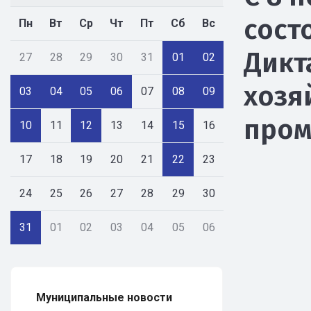
сост
Пн
Вт
Ср
Чт
Пт
Сб
Вс
Дикт
27
28
29
30
31
01
02
хозя
03
04
05
06
07
08
09
пром
10
11
12
13
14
15
16
17
18
19
20
21
22
23
24
25
26
27
28
29
30
31
01
02
03
04
05
06
Муниципальные новости