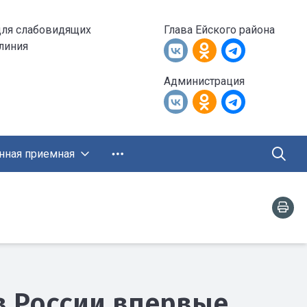
для слабовидящих
Глава Ейского района
 линия
Администрация
нная приемная
 в России впервые