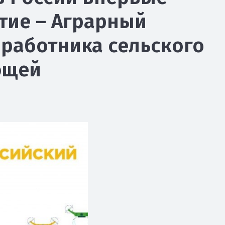
тие – Аграрный
работника сельского
ющей