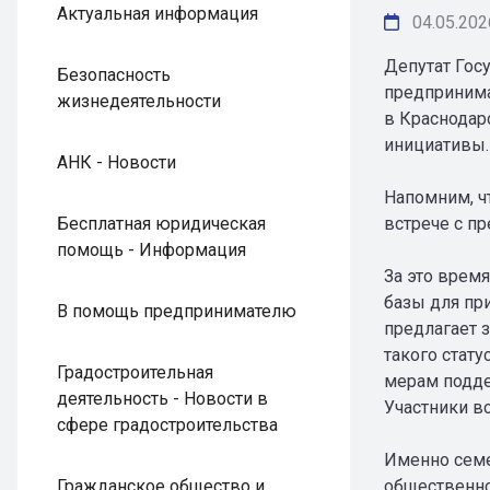
Актуальная информация
04.05.202
Депутат Гос
Безопасность
предпринима
жизнедеятельности
в Краснодар
инициативы.
АНК - Новости
Напомним, ч
Бесплатная юридическая
встрече с п
помощь - Информация
За это врем
базы для пр
В помощь предпринимателю
предлагает 
такого стат
Градостроительная
мерам подд
деятельность - Новости в
Участники в
сфере градостроительства
Именно семе
Гражданское общество и
общественно