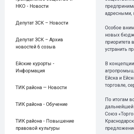
НКО - Новости
предпринима
адресными, 
Депутат ЗСК – Новости
Особое вним
новых бюдже
Депутат ЗСК – Архив
приоритета 
новостей 6 созыв
устранить п
Ейские курорты -
В концепции
Информация
агропромышл
Ейска и Ейс
торговле, се
ТИК района — Новости
По итогам в
ТИК района - Обучение
дальнейшей 
Союз «Торго
ТИК района - Повышение
Краснодарск
правовой культуры
предложение