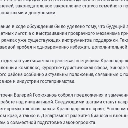
телей, законодательное закрепление статуса семейного 
понятными и доступными.
ание в ходе обсуждения было уделено тому, что будущий з
тных льгот, а о выстраивании прозрачного механизма пр
в рамках уже существующих инструментов поддержки. Такой
равовой пробел и одновременно избежать дополнительной 
 отдельно учитывается отраслевая специфика Краснодарског
енный комплекс, курортно-туристическая сфера, винодел
кого района особенно актуальны положения, связанные с п
рвисе и индустрии гостеприимства.
стречи Валерий Горюханов собрал предложения и замечани
работе над инициативой. Следующими шагами станут напр
во-промышленная палата Краснодарского края», Уполномо
ом крае, а также в Департамент развития бизнеса и внеш
м о совместной подготовке законопроекта.