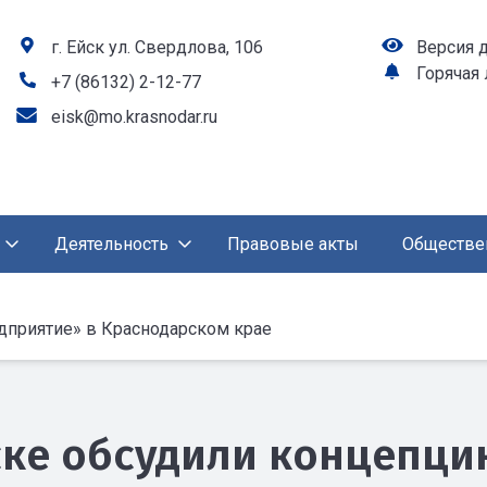
г. Ейск ул. Свердлова, 106
Версия 
Горячая
+7 (86132) 2-12-77
eisk@mo.krasnodar.ru
Деятельность
Правовые акты
Обществе
дприятие» в Краснодарском крае
ске обсудили концепци