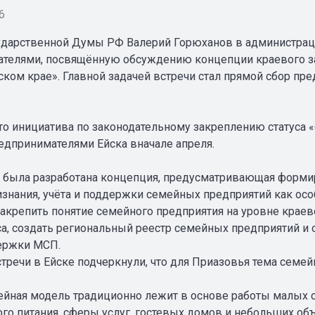
6
ударственной Думы РФ Валерий Горюханов в администраци
телями, посвящённую обсуждению концепции краевого за
ском крае». Главной задачей встречи стал прямой сбор пр
то инициатива по законодательному закреплению статуса
редпринимателями Ейска вначале апреля.
я была разработана концепция, предусматривающая форми
изнания, учёта и поддержки семейных предприятий как осо
закрепить понятие семейного предприятия на уровне краев
уса, создать региональный реестр семейных предприятий 
ержки МСП.
стречи в Ейске подчеркнули, что для Приазовья тема семе
йная модель традиционно лежит в основе работы малых с
го питания, сферы услуг, гостевых домов и небольших об