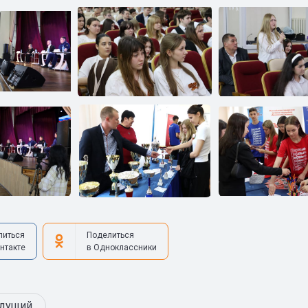
литься
Поделиться
нтакте
в Одноклассники
дущий