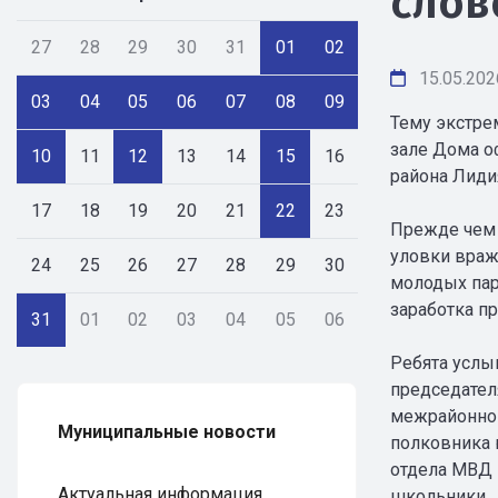
слово
27
28
29
30
31
01
02
15.05.202
03
04
05
06
07
08
09
Тему экстре
зале Дома о
10
11
12
13
14
15
16
района Лиди
17
18
19
20
21
22
23
Прежде чем н
уловки враж
24
25
26
27
28
29
30
молодых пар
заработка п
31
01
02
03
04
05
06
Ребята услы
председател
межрайонног
Муниципальные новости
полковника 
отдела МВД 
Актуальная информация
школьники.