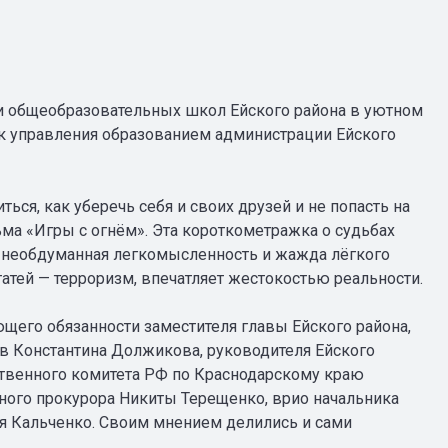
ми общеобразовательных школ Ейского района в уютном
ик управления образованием администрации Ейского
ься, как уберечь себя и своих друзей и не попасть на
ма «Игры с огнём». Эта короткометражка о судьбах
я необдуманная легкомысленность и жажда лёгкого
атей — терроризм, впечатляет жестокостью реальности.
щего обязанности заместителя главы Ейского района,
в Константина Должикова, руководителя Ейского
твенного комитета РФ по Краснодарскому краю
ого прокурора Никиты Терещенко, врио начальника
я Кальченко. Своим мнением делились и сами