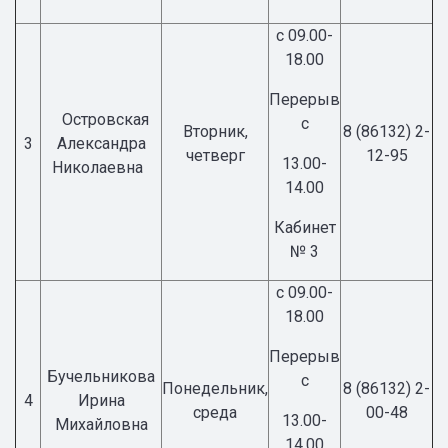
с 09.00-
18.00
Перерыв
Островская
с
Вторник,
8 (86132) 2-
3
Александра
четверг
12-95
13.00-
Николаевна
14.00
Кабинет
№ 3
с 09.00-
18.00
Перерыв
Бучельникова
с
Понедельник,
8 (86132) 2-
4
Ирина
среда
00-48
13.00-
Михайловна
14.00