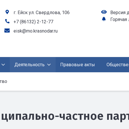
г. Ейск ул. Свердлова, 106
Версия 
Горячая
+7 (86132) 2-12-77
eisk@mo.krasnodar.ru
Деятельность
Правовые акты
Обществе
тво
ципально-частное пар