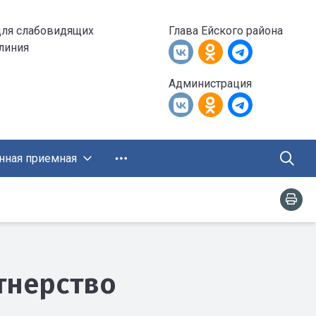
для слабовидящих
Глава Ейского района
 линия
Администрация
нная приемная
тнерство