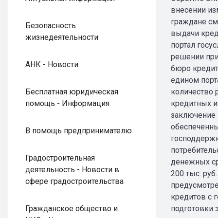
внесении изм
граждане см
Безопасность
выдачи кред
жизнедеятельности
портал госу
решении при
АНК - Новости
бюро кредит
едином порт
Бесплатная юридическая
количество 
помощь - Информация
кредитных и
заключение 
обеспеченны
В помощь предпринимателю
господдержк
потребитель
Градостроительная
денежных сре
деятельность - Новости в
200 тыс. руб
сфере градостроительства
предусмотре
кредитов с 
Гражданское общество и
подготовки 