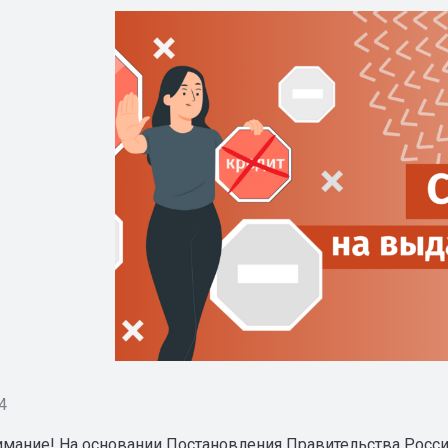
4
имание! На основании Постановления Правительства Россий