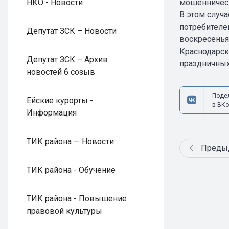
НКО - Новости
мошенническ
В этом случ
потребителей
Депутат ЗСК – Новости
воскресенья
Краснодарско
Депутат ЗСК – Архив
праздничных 
новостей 6 созыв
Поде
Ейские курорты -
в ВКо
Информация
ТИК района — Новости
Преды
ТИК района - Обучение
ТИК района - Повышение
правовой культуры