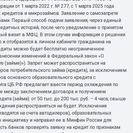
ии от 1 марта 2022 г. № 277, с 1 марта 2025 года
х кредитов и микрозаймов. Заявление о самозапрете
ами. Первый способ подачи заявления, через единый
редитных историй, после чего уведомление о принятом
ный визит в МФЦ. В этом случае информация о решении
 и отобразится в личном кабинете гражданина на
редиты можно будет бесплатно неограниченное
О внесении изменений в Федеральный закон «О
 (займе)»). Запрет может распространяться на
ов потребительского займа (кредита), за исключением
ров основного образовательного кредита с
ита ЦБ РФ предлагает ввести период охлаждения по
оке между заключением договора и получением
а (займа): от 50 тыс. до 200 тыс. руб. – 4 часа; свыше
лаждения распространяться не будет. Исключения
водятся на счета автодилеров), образовательных
ю инициативу и направил ее в Минфин России для
сть банков проверять заявку на кредит по признакам