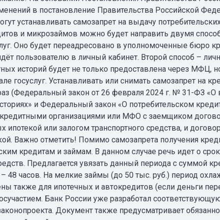
енений в постановление Правительства Российской Федерац
огут устанавливать самозапрет на выдачу потребительски
итов и микрозаймов можно будет направить двумя способ
слуг. Оно будет переадресовано в уполномоченные бюро к
дёт пользователю в личный кабинет. Второй способ – лич
ных историй будет не только предоставлена через МФЦ, но
але госуслуг. Устанавливать или снимать самозапрет на к
раз (Федеральный закон от 26 февраля 2024 г. № 31-ФЗ «
сториях» и Федеральный закон «О потребительском кредите
кредитными организациями или МФО с заемщиком договор
х ипотекой или залогом транспортного средства, и догово
ой. Важно отметить! Помимо самозапрета получения кред
ским кредитам и займам. В данном случае речь идет о ср
дств. Предлагается увязать данный периода с суммой кредит
. – 48 часов. На мелкие займы (до 50 тыс. руб.) период ох
ны также для ипотечных и автокредитов (если деньги пере
госучастием. Банк России уже разработал соответствующу
законопроекта. Документ также предусматривает обязанно