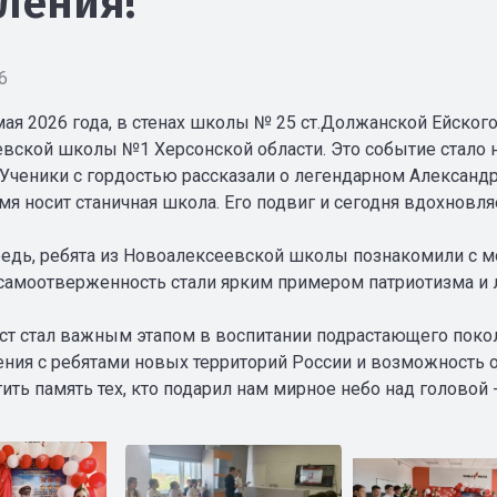
ления!
6
мая 2026 года, в стенах школы № 25 ст.Должанской Ейског
вской школы №1 Херсонской области. Это событие стало 
 Ученики с гордостью рассказали о легендарном Алексан
мя носит станичная школа. Его подвиг и сегодня вдохновля
едь, ребята из Новоалексеевской школы познакомили с 
самоотверженность стали ярким примером патриотизма и 
ст стал важным этапом в воспитании подрастающего покол
ния с ребятами новых территорий России и возможность о
ить память тех, кто подарил нам мирное небо над головой 