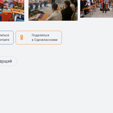
литься
Поделиться
нтакте
в Одноклассники
дущий