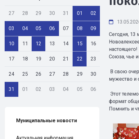
поко
27
28
29
30
31
01
02
13.05.202
03
04
05
06
07
08
09
Сегодня, 13 
Новоалексее
10
11
12
13
14
15
16
настоящего!
Союза, чье и
17
18
19
20
21
22
23
В свою очер
24
25
26
27
28
29
30
мужество и 
31
01
02
03
04
05
06
Этот телемо
формат обще
Помнить и чт
Муниципальные новости
Актуальная информация