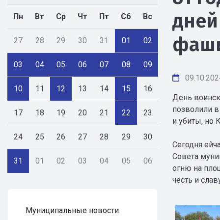
дней
Пн
Вт
Ср
Чт
Пт
Сб
Вс
фаши
27
28
29
30
31
01
02
03
04
05
06
07
08
09
09.10.202
10
11
12
13
14
15
16
День воинск
позволили в
17
18
19
20
21
22
23
и убиты, но
24
25
26
27
28
29
30
Сегодня ейч
Совета муни
31
01
02
03
04
05
06
огню на пло
честь и слав
Муниципальные новости