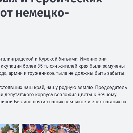
от немецко-
 Сталинградской и Курской битвами. Именно они
оккупации более 35 тысяч жителей края были замучены
рода, армии и тружеников тыла не должны быть забыты.
отстоявших наш край, нашу родную землю. Председатель
ни депутатского корпуса возложил цветы к Вечному
риной Былино почтил наших земляков и всех павших за