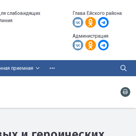
для слабовидящих
Глава Ейского района
 линия
Администрация
нная приемная
овых и героических