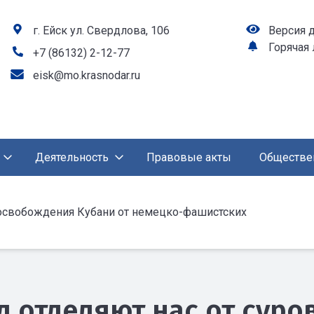
г. Ейск ул. Свердлова, 106
Версия 
Горячая
+7 (86132) 2-12-77
eisk@mo.krasnodar.ru
Деятельность
Правовые акты
Обществе
й освобождения Кубани от немецко-фашистских
од отделяют нас от сур