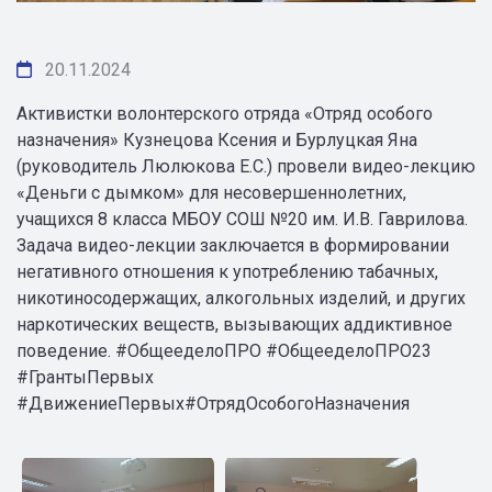
20.11.2024
Активистки волонтерского отряда «Отряд особого
назначения» Кузнецова Ксения и Бурлуцкая Яна
(руководитель Люлюкова Е.С.) провели видео-лекцию
«Деньги с дымком» для несовершеннолетних,
учащихся 8 класса МБОУ СОШ №20 им. И.В. Гаврилова.
Задача видео-лекции заключается в формировании
негативного отношения к употреблению табачных,
никотиносодержащих, алкогольных изделий, и других
наркотических веществ, вызывающих аддиктивное
поведение. #ОбщееделоПРО #ОбщееделоПРО23
#ГрантыПервых
#ДвижениеПервых#ОтрядОсобогоНазначения