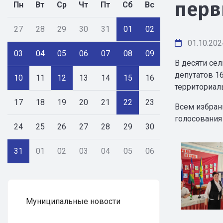
перв
Пн
Вт
Ср
Чт
Пт
Сб
Вс
27
28
29
30
31
01
02
01.10.202
03
04
05
06
07
08
09
В десяти се
депутатов 1
10
11
12
13
14
15
16
территориал
17
18
19
20
21
22
23
Всем избран
голосования
24
25
26
27
28
29
30
31
01
02
03
04
05
06
Муниципальные новости