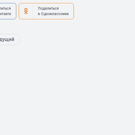
литься
Поделиться
нтакте
в Одноклассники
дущий