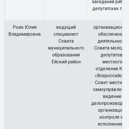
заседаний рабоч
депутатских гру
Роик Юлия
ведущий
организационно
Владимировна
специалист
обеспечение
Совета
деятельности
муниципального
Совета молоды
образования
депутатов
Ейский район
местного
отделения КРО
«Всероссийски
Совет местног
самоуправления
ведение
делопроизводств
организацию
контроля за
исполнением