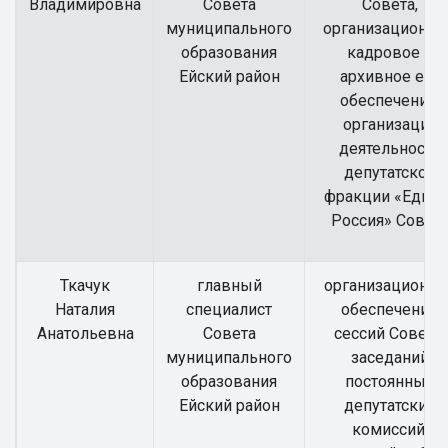
Владимировна
Совета
Совета,
муниципального
организационно
образования
кадровое и
Ейский район
архивное его
обеспечение,
организация
деятельности
депутатской
фракции «Едина
Россия» Совет
Ткачук
главный
организационно
Наталия
специалист
обеспечение
Анатольевна
Совета
сессий Совета,
муниципального
заседаний
образования
постоянных
Ейский район
депутатских
комиссий,