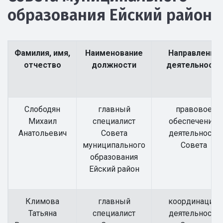
образования Ейский район
Фамилия, имя,
Наименование
Направление
отчество
должности
деятельности
Слободян
главный
правовое
Михаил
специалист
обеспечение
Анатольевич
Совета
деятельности
муниципального
Совета
образования
Ейский район
Климова
главный
координация
Татьяна
специалист
деятельности