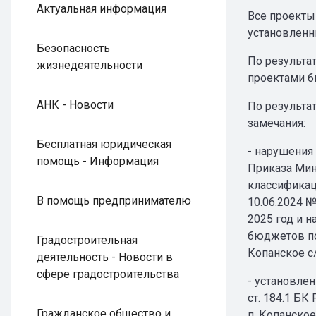
Актуальная информация
Все проекты
установленны
Безопасность
По результа
жизнедеятельности
проектами б
АНК - Новости
По результа
замечания:
Бесплатная юридическая
- нарушения
помощь - Информация
Приказа Мин
классификац
В помощь предпринимателю
10.06.2024 
2025 год и н
бюджетов по
Градостроительная
Копанское с/
деятельность - Новости в
сфере градостроительства
- установле
ст. 184.1 Б
Гражданское общество и
п, Копанское