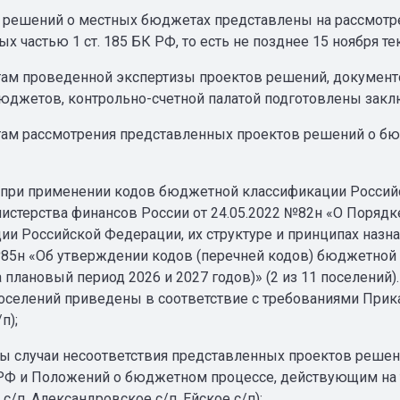
 решений о местных бюджетах представлены на рассмотр
х частью 1 ст. 185 БК РФ, то есть не позднее 15 ноября те
там проведенной экспертизы проектов решений, документ
юджетов, контрольно-счетной палатой подготовлены закл
там рассмотрения представленных проектов решений о б
 при применении кодов бюджетной классификации Россий
истерства финансов России от 24.05.2022 №82н «О Поря
ии Российской Федерации, их структуре и принципах назна
№85н «Об утверждении кодов (перечней кодов) бюджетной 
а плановый период 2026 и 2027 годов)» (2 из 11 поселений
селений приведены в соответствие с требованиями Прика
п);
ны случаи несоответствия представленных проектов реше
К РФ и Положений о бюджетном процессе, действующим на т
 с/п, Александровское с/п, Ейское с/п);