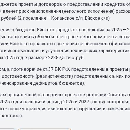
джетов проекты договоров о предоставлении кредитов отсу
и влечет риск неисполнения (неполного исполнения) расхо
. рублей (2 поселения – Копанское с/п, Ейское с/п);
шения о бюджете Ейского городского поселения на 2025 –
ные вложения в объекты электросетевого комплекса согла
ией Ейского городского поселения не обеспечено финан
ти использования и улучшения технических характеристи
а 2025 год в размере 22387,5 тыс. руб.
ом, в противоречие ст.37 БК РФ, представленные проекты
 достоверности (реалистичности) представленных в них п
инансирования дефицитов бюджетов).
там проведенной экспертизы проектов решений Советов го
2025 год и плановый период 2026 и 2027 годов» контроль
ю - после устранения выявленных нарушений и замечани
 контроля.