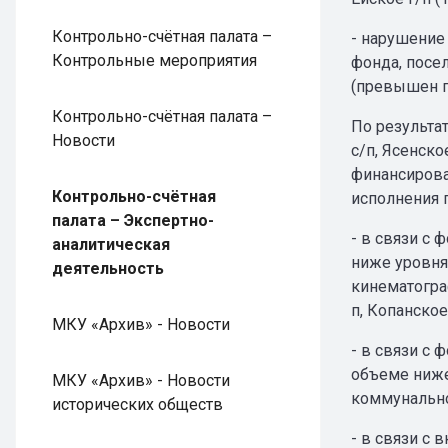
Контрольно-счётная палата –
- нарушение
Контрольные мероприятия
фонда, посе
(превышен пр
Контрольно-счётная палата –
По результа
Новости
с/п, Ясенско
финансирова
Контрольно-счётная
исполнения п
палата – Экспертно-
- в связи с
аналитическая
ниже уровня
деятельность
кинематогра
п, Копанское
МКУ «Архив» - Новости
- в связи с
объеме ниже
МКУ «Архив» - Новости
коммунальног
исторических обществ
- в связи с