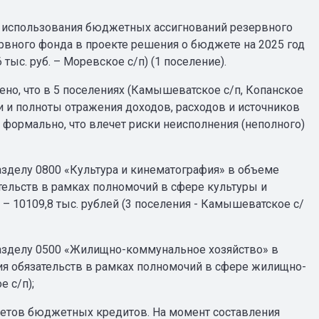
 использования бюджетных ассигнований резервного
вного фонда в проекте решения о бюджете на 2025 год
ыс. руб. – Моревское с/п) (1 поселение).
ено, что в 5 поселениях (Камышеватское с/п, Копанское
ти и полноты отражения доходов, расходов и источников
формально, что влечет риски неисполнения (неполного)
азделу 0800 «Культура и кинематография» в объеме
тельств в рамках полномочий в сфере культуры и
 10109,8 тыс. рублей (3 поселения - Камышеватское с/
разделу 0500 «Жилищно-коммунальное хозяйство» в
ия обязательств в рамках полномочий в сфере жилищно-
е с/п);
жетов бюджетных кредитов. На момент составления