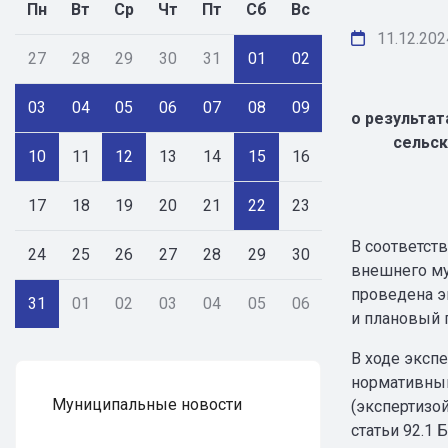
Пн
Вт
Ср
Чт
Пт
Сб
Вс
11.12.202
27
28
29
30
31
01
02
03
04
05
06
07
08
09
о результат
сельск
10
11
12
13
14
15
16
17
18
19
20
21
22
23
В соответст
24
25
26
27
28
29
30
внешнего му
проведена э
31
01
02
03
04
05
06
и плановый п
В ходе эксп
нормативным
Муниципальные новости
(экспертизой
статьи 92.1