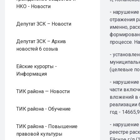
НКО - Новости
- нарушение 
отражения р
Депутат ЗСК – Новости
именно, рас
формировани
Депутат ЗСК – Архив
процессе. На
новостей 6 созыв
- установле
муниципальн
Ейские курорты -
(целевые по
Информация
- нарушение
части включ
ТИК района — Новости
вложений в 
реализации 
ТИК района - Обучение
год - 14665,9
- нарушение
ТИК района - Повышение
реестре рас
правовой культуры
Ейское г/п (