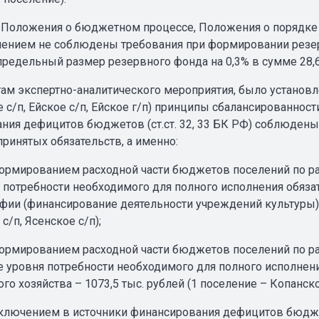
 Положения о бюджетном процессе, Положения о порядке
лением не соблюдены требования при формировании резер
едельный размер резервного фонда на 0,3% в сумме 28,6 т
там экспертно-аналитического мероприятия, было установл
е с/п, Ейское с/п, Ейское г/п) принципы сбалансированнос
ния дефицитов бюджетов (ст.ст. 32, 33 БК РФ) соблюдены 
ринятых обязательств, а именно:
 формированием расходной части бюджетов поселений по р
 потребности необходимого для полного исполнения обяза
фии (финансирование деятельности учреждений культуры) –
 с/п, Ясенское с/п);
 формированием расходной части бюджетов поселений по 
 уровня потребности необходимого для полного исполнен
о хозяйства – 1073,5 тыс. рублей (1 поселение – Копанско
 включением в источники финансирования дефицитов бюд