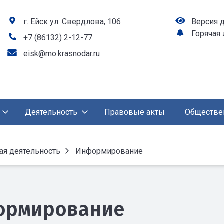
г. Ейск ул. Свердлова, 106
Версия 
Горячая
+7 (86132) 2-12-77
eisk@mo.krasnodar.ru
Деятельность
Правовые акты
Обществе
ая деятельность
Информирование
ормирование