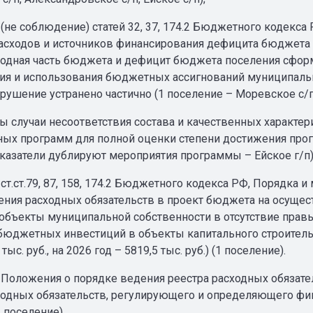
(не соблюдение) статей 32, 37, 174.2 Бюджетного кодекса 
асходов и источников финансирования дефицита бюджета в
ходная часть бюджета и дефицит бюджета поселения сфо
я и использования бюджетных ассигнований муниципаль
рушение устранено частично (1 поселение – Моревское с/п
ны случаи несоответствия состава и качественных характе
ых программ для полной оценки степени достижения про
казатели дублируют мероприятия программы – Ейское г/п) 
 ст.ст.79, 87, 158, 174.2 Бюджетного кодекса РФ, Порядка
ения расходных обязательств в проект бюджета на осущ
объекты муниципальной собственности в отсутствие правы
бюджетных инвестиций в объекты капитального строительс
 тыс. руб., на 2026 год – 5819,5 тыс. руб.) (1 поселение).
 Положения о порядке ведения реестра расходных обязател
ходных обязательств, регулирующего и определяющего фин
1 поселение).