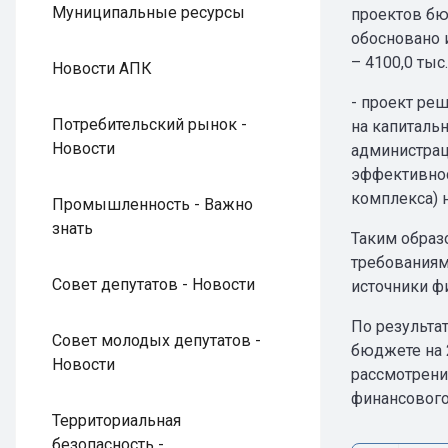
Муниципальные ресурсы
проектов бю
обосновано 
– 4100,0 тыс
Новости АПК
- проект ре
Потребительский рынок -
на капиталь
Новости
администрац
эффективнос
комплекса) н
Промышленность - Важно
знать
Таким образ
требованиям
Совет депутатов - Новости
источники ф
По результа
Совет молодых депутатов -
бюджете на 
Новости
рассмотрени
финансового
Территориальная
безопасность -