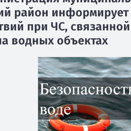
ий район информирует 
твий при ЧС, связанно
на водных объектах