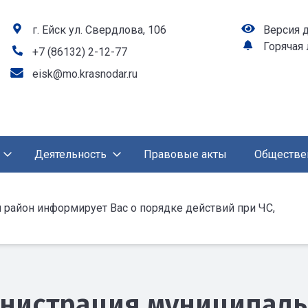
г. Ейск ул. Свердлова, 106
Версия 
Горячая
+7 (86132) 2-12-77
eisk@mo.krasnodar.ru
Деятельность
Правовые акты
Обществе
район информирует Вас о порядке действий при ЧС,
нистрация муниципаль