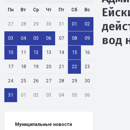
Ейск
Пн
Вт
Ср
Чт
Пт
Сб
Вс
дейс
27
28
29
30
31
01
02
вод 
03
04
05
06
07
08
09
10
11
12
13
14
15
16
17
18
19
20
21
22
23
24
25
26
27
28
29
30
31
01
02
03
04
05
06
Муниципальные новости