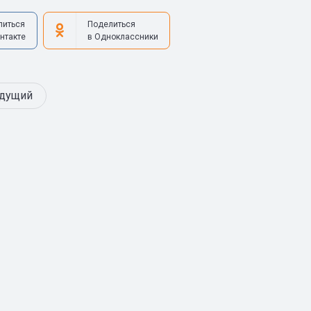
литься
Поделиться
нтакте
в Одноклассники
дущий