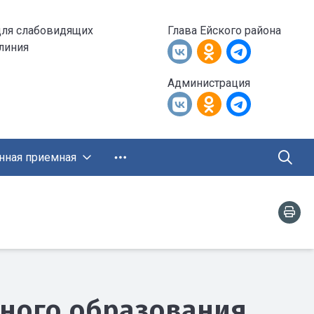
для слабовидящих
Глава Ейского района
 линия
Администрация
нная приемная
ного образования