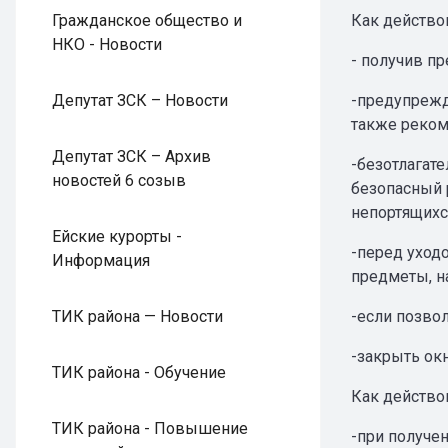
Гражданское общество и
Как действо
НКО - Новости
- получив п
Депутат ЗСК – Новости
-предупрежд
также реком
Депутат ЗСК – Архив
-безотлагат
новостей 6 созыв
безопасный 
непортящихся
Ейские курорты -
-перед уходо
Информация
предметы, н
ТИК района — Новости
-если позво
-закрыть окн
ТИК района - Обучение
Как действо
ТИК района - Повышение
-при получен