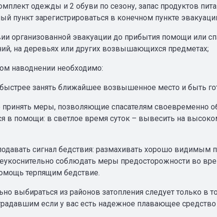
комплект одежды и 2 обуви по сезону, запас продуктов пит
ый пункт зарегистрироваться в конечном пункте эвакуаци
твии организованной эвакуации до прибытия помощи или сп
ий, на деревьях или других возвышающихся предметах;
ом наводнении необходимо:
 быстрее занять ближайшее возвышенное место и быть го
 принять меры, позволяющие спасателям своевременно об
 в помощи: в светлое время суток – вывесить на высоком
 подавать сигнал бедствия: размахивать хорошо видимым 
неукоснительно соблюдать меры предосторожности во время
омощь терпящим бедствие.
ьно выбираться из районов затопления следует только в т
радавшим если у вас есть надежное плавающее средство 