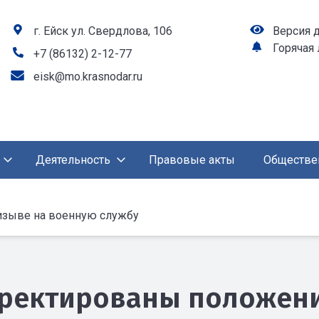
г. Ейск ул. Свердлова, 106
Версия 
Горячая
+7 (86132) 2-12-77
eisk@mo.krasnodar.ru
Деятельность
Правовые акты
Обществе
изыве на военную службу
ректированы положения