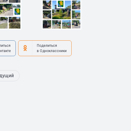
литься
Поделиться
нтакте
в Одноклассники
дущий