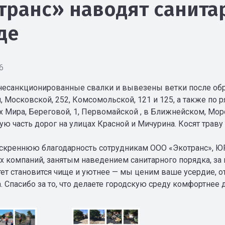
транс» наводят санита
де
6
есанкционированные свалки и вывезены ветки после обр
 Московской, 252, Комсомольской, 121 и 125, а также по р
х Мира, Береговой, 1, Первомайской , в Ближнейском, Морс
ю часть дорог на улицах Красной и Мичурина. Косят траву 
креннюю благодарность сотрудникам ООО «Экотранс», Ю
 компаний, занятым наведением санитарного порядка, за 
ет становится чище и уютнее — мы ценим ваше усердие, от
 Спасибо за то, что делаете городскую среду комфортнее д