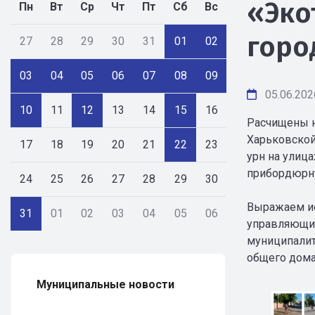
«Эко
Пн
Вт
Ср
Чт
Пт
Сб
Вс
горо
27
28
29
30
31
01
02
03
04
05
06
07
08
09
05.06.202
10
11
12
13
14
15
16
Расчищены н
Харьковской,
17
18
19
20
21
22
23
урн на улица
прибордюрну
24
25
26
27
28
29
30
Выражаем ис
31
01
02
03
04
05
06
управляющих
муниципалит
общего дома.
Муниципальные новости