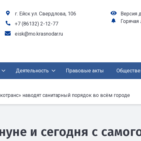
г. Ейск ул. Свердлова, 106
Версия 
Горячая
+7 (86132) 2-12-77
eisk@mo.krasnodar.ru
Деятельность
Правовые акты
Обществе
Экотранс» наводят санитарный порядок во всём городе
нуне и сегодня с самог