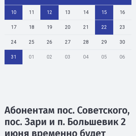
10
11
12
13
14
15
16
17
18
19
20
21
22
23
24
25
26
27
28
29
30
31
01
02
03
04
05
06
Абонентам пос. Советского,
пос. Зари и п. Большевик 2
июня временно будет