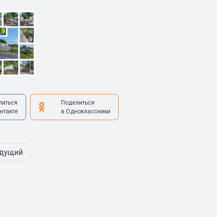
литься
Поделиться
нтакте
в Одноклассники
дущий