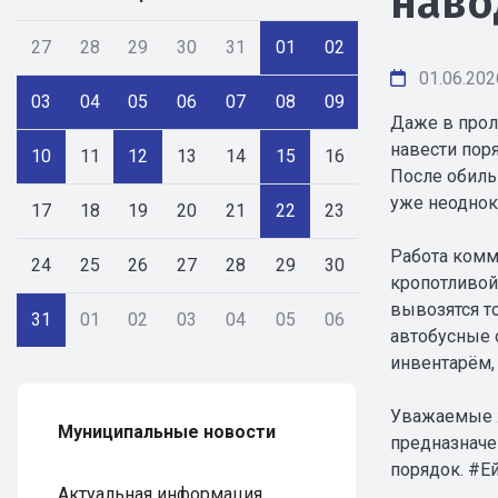
наво
27
28
29
30
31
01
02
01.06.202
03
04
05
06
07
08
09
Даже в прол
навести поря
10
11
12
13
14
15
16
После обиль
уже неоднок
17
18
19
20
21
22
23
Работа комм
24
25
26
27
28
29
30
кропотливой
вывозятся т
31
01
02
03
04
05
06
автобусные 
инвентарём,
Уважаемые ж
Муниципальные новости
предназначе
порядок. #Е
Актуальная информация