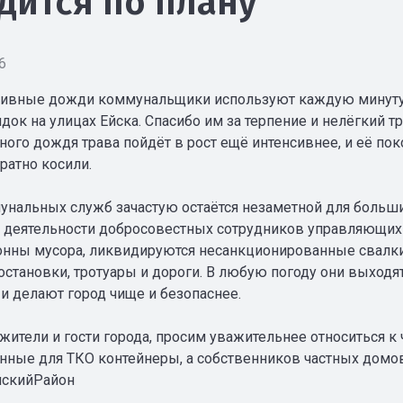
дится по плану
6
ивные дожди коммунальщики используют каждую минуту 
док на улицах Ейска. Спасибо им за терпение и нелёгкий т
ного дождя трава пойдёт в рост ещё интенсивнее, и её пок
ратно косили.
унальных служб зачастую остаётся незаметной для больш
 деятельности добросовестных сотрудников управляющих
онны мусора, ликвидируются несанкционированные свалки
остановки, тротуары и дороги. В любую погоду они выход
 и делают город чище и безопаснее.
ители и гости города, просим уважительнее относиться к 
нные для ТКО контейнеры, а собственников частных домо
йскийРайон