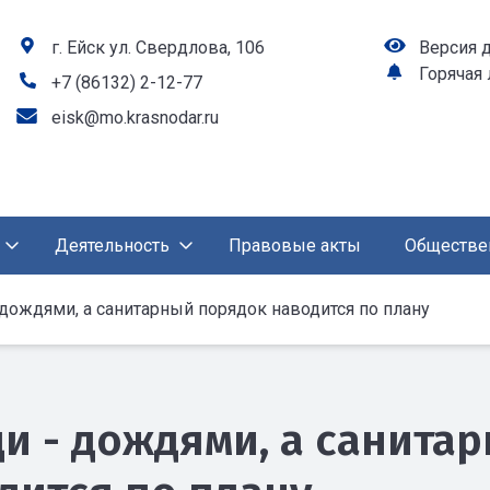
г. Ейск ул. Свердлова, 106
Версия 
Горячая
+7 (86132) 2-12-77
eisk@mo.krasnodar.ru
Деятельность
Правовые акты
Обществе
дождями, а санитарный порядок наводится по плану
и - дождями, а санита