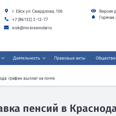
г. Ейск ул. Свердлова, 106
Версия 
Горячая
+7 (86132) 2-12-77
eisk@mo.krasnodar.ru
Деятельность
Правовые акты
Обществе
ода: график выплат на почте
авка пенсий в Краснода