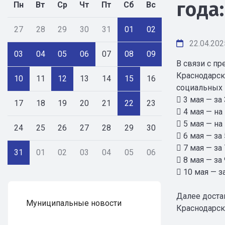
года
Пн
Вт
Ср
Чт
Пт
Сб
Вс
27
28
29
30
31
01
02
22.04.202
03
04
05
06
07
08
09
В связи с п
Краснодарск
10
11
12
13
14
15
16
социальных 
 3 мая — за 
17
18
19
20
21
22
23
 4 мая — н
 5 мая — н
24
25
26
27
28
29
30
 6 мая — за 
 7 мая — за 
31
01
02
03
04
05
06
 8 мая — за 
 10 мая — з
Далее доста
Муниципальные новости
Краснодарск