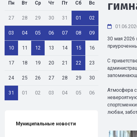
гимн
Пн
Вт
Ср
Чт
Пт
Сб
Вс
27
28
29
30
31
01
02
01.06.202
03
04
05
06
07
08
09
30 мая 2026
приуроченны
10
11
12
13
14
15
16
С приветств
17
18
19
20
21
22
23
администрац
запоминающи
24
25
26
27
28
29
30
Атмосфера с
31
01
02
03
04
05
06
невероятную
спортсменки
любви, забо
Муниципальные новости