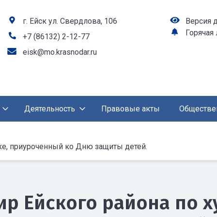
г. Ейск ул. Свердлова, 106
Версия 
Горячая
+7 (86132) 2-12-77
eisk@mo.krasnodar.ru
Деятельность
Правовые акты
Обществе
ке, приуроченный ко Дню защиты детей.
ир Ейского района по 