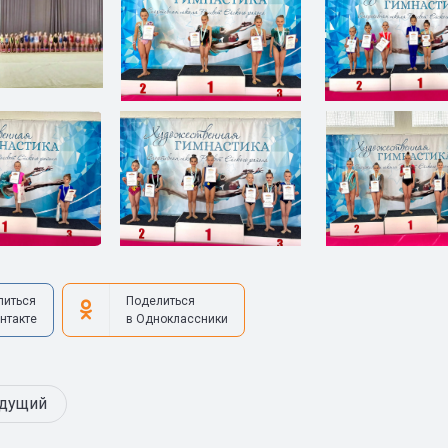
литься
Поделиться
нтакте
в Одноклассники
дущий