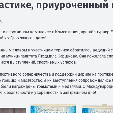
астике, приуроченный 
6
 г. в спортивном комплексе п.Комсомолец прошёл турнир Е
й ко Дню защиты детей.
енным словом к участницам турнира обратилась ведущий сп
ии муниципалитета Людмила Каршкова. Она пожелала спорт
хся выступлений, спортивных успехов.
портивного соперничества и поддержки царила на протяж
 грацию и мастерство, а их выступления сопровождались 
 были награждены грамотами и медалями. С Международн
те, безопасности и уверенности в завтрашнем дне!