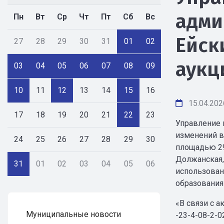
адми
Пн
Вт
Ср
Чт
Пт
Сб
Вс
Ейск
27
28
29
30
31
01
02
аукц
03
04
05
06
07
08
09
10
11
12
13
14
15
16
15.04.202
17
18
19
20
21
22
23
Управление 
изменений в
24
25
26
27
28
29
30
площадью 29
Должанская,
31
01
02
03
04
05
06
использован
образования
«В связи с 
Муниципальные новости
-23-4-08-2-0